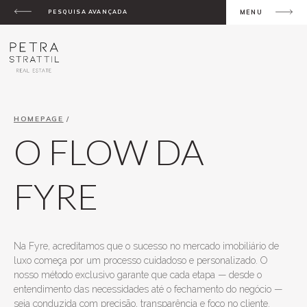
PESQUISA AVANÇADA
MENU
HOMEPAGE
/
O FLOW DA
FYRE
Na Fyre, acreditamos que o sucesso no mercado imobiliário de
luxo começa por um processo cuidadoso e personalizado. O
nosso método exclusivo garante que cada etapa — desde o
entendimento das necessidades até o fechamento do negócio —
seja conduzida com precisão, transparência e foco no cliente.