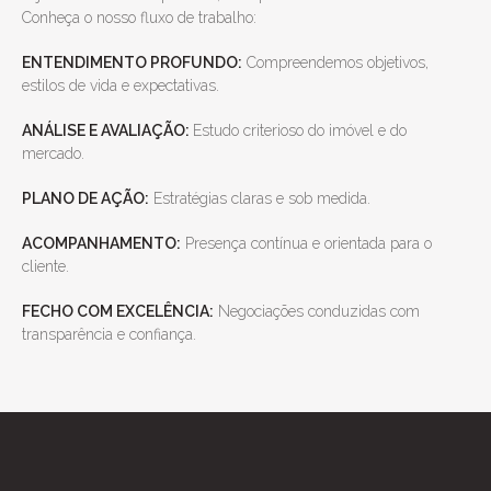
Conheça o nosso fluxo de trabalho:
ENTENDIMENTO PROFUNDO:
Compreendemos objetivos,
estilos de vida e expectativas.
ANÁLISE E AVALIAÇÃO:
Estudo criterioso do imóvel e do
mercado.
PLANO DE AÇÃO:
Estratégias claras e sob medida.
ACOMPANHAMENTO:
Presença contínua e orientada para o
cliente.
FECHO COM EXCELÊNCIA:
Negociações conduzidas com
transparência e confiança.