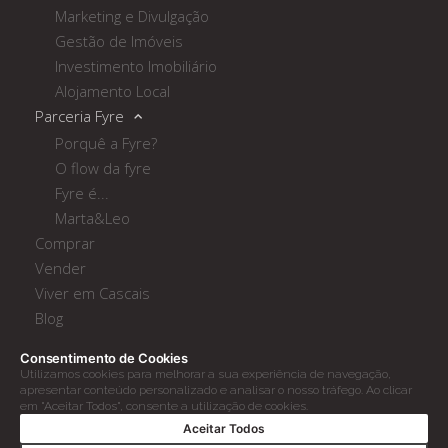
Marketing e Divulgação
Gestão de Imóveis
Investimento Imobiliário
Alojamento Local
Parceria Fyre
Porquê a Fyre?
O flow da fyre
Fyre é...
Marta&Leo
Comprar
Vender
Viver em Cascais
Blog
Contactos
Consentimento de Cookies
Livro de Reclamações
Utilizamos cookies para melhorar a sua experiência de navegação,
apresentar conteúdo personalizado e analisar o nosso tráfego. Ao clicar
em "Aceitar Todos", consente a utilização de cookies.
© PETRA STRATTIL 2026
Aceitar Todos