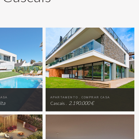
CASA
APARTAMENTO . COMPRAR CASA
lta
2.190.000 €
Cascais .