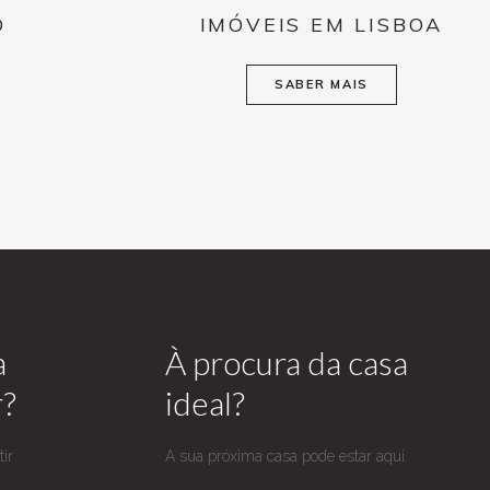
O
IMÓVEIS EM LISBOA
SABER MAIS
a
À procura da casa
r?
ideal?
ir
A sua próxima casa pode estar aqui.