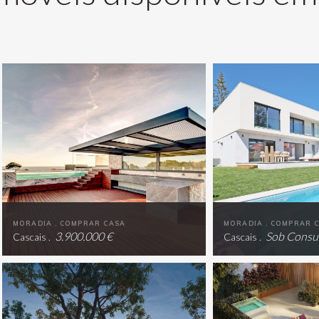
MORADIA . COMPRAR CASA
MORADIA . COMPRAR 
3.900.000 €
Sob Consu
Cascais .
Cascais .