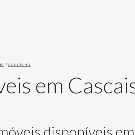
IS
/
CONCELHO
eis em Cascai
móveis disponíveis em