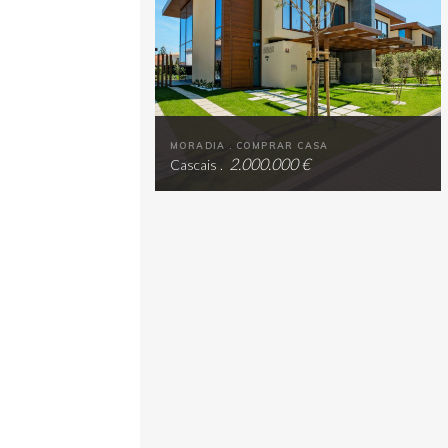
MORADIA . COMPRAR CASA
2.000.000 €
Cascais .