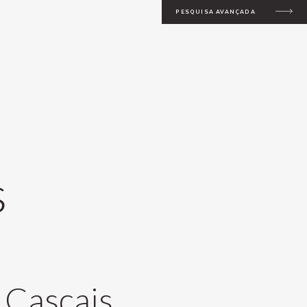
PESQUISA AVANÇADA
s
 Cascais