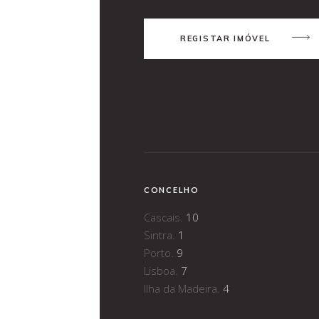
REGISTAR IMÓVEL
CONCELHO
Cascais.
10
Sintra.
1
Porto.
9
Lisboa.
7
Ilha da Madeira.
4