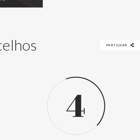
celhos
PARTILHAR
4