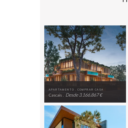
APARTAMENTO . COMPRAR CASA
Desde 3.166.867 €
Cascais .