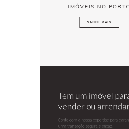
IMÓVEIS NO PORT
SABER MAIS
Tem um imóvel par
vender ou arrenda
Conte com a nossa expertise para garant
uma transação segura e eficaz.