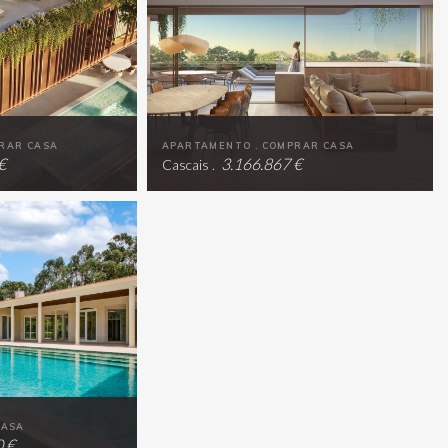
RAR CASA
APARTAMENTO . COMPRAR CASA
€
3.166.867 €
Cascais .
CASA
 €