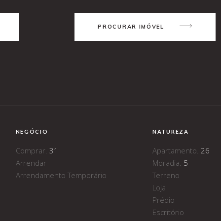
PROCURAR IMÓVEL
NEGÓCIO
NATUREZA
Comprar.
31
Apartamento.
26
Arrendar
Moradia.
5
Arrendamento Temporário
Terreno
Loja
Prédio
Escritório