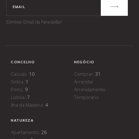
Eliminar Email da Newsletter
CONCELHO
NEGÓCIO
Cascais.
10
Comprar.
31
Sintra.
1
Arrendar
Porto.
9
Arrendamento
Lisboa.
7
Temporário
Ilha da Madeira.
4
NATUREZA
Apartamento.
26