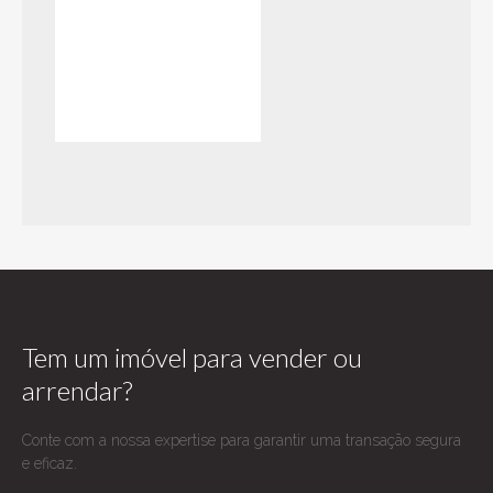
SETÚBAL
USADO
VIANA
DO
CASTELO
VILA
REAL
VISEU
Tem um imóvel para vender ou
arrendar?
Conte com a nossa expertise para garantir uma transação segura
e eficaz.