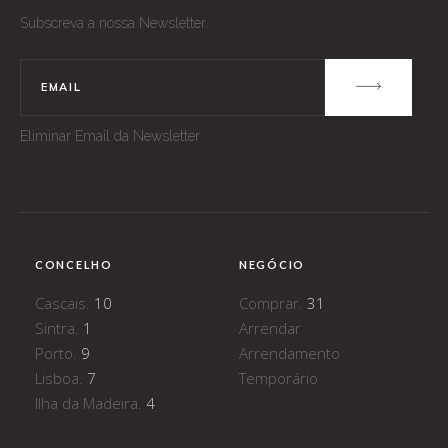
Subscreva a nossa Newsletter.
Eliminar Email da Newsletter
CONCELHO
NEGÓCIO
Cascais.
10
Comprar.
31
Sintra.
1
Arrendar
Porto.
9
Arrendamento
Lisboa.
7
Temporário
Ilha da Madeira.
4