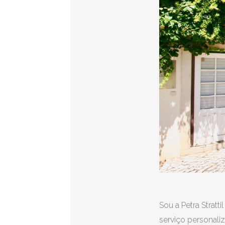
Sou a Petra Strat
serviço personali