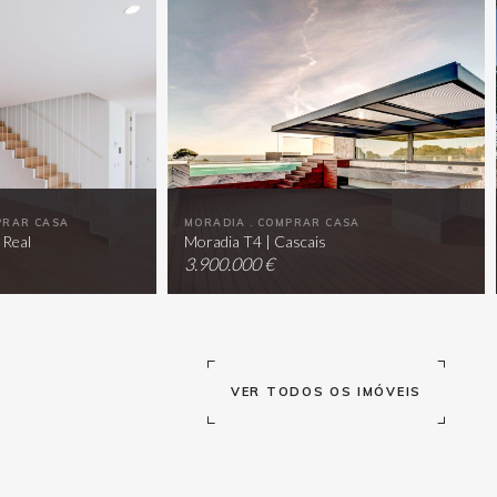
PRAR CASA
MORADIA . COMPRAR CASA
 Real
Moradia T4 | Cascais
3.900.000 €
VER TODOS OS IMÓVEIS