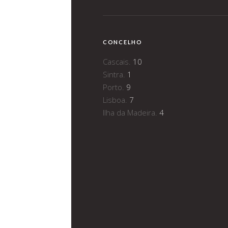
CONCELHO
Cascais.
10
Sintra.
1
Porto.
9
Lisboa.
7
Ilha da Madeira.
4