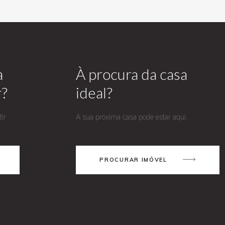
a
À procura da casa
r?
ideal?
ir
A sua próxima casa pode estar aqui.
PROCURAR IMÓVEL