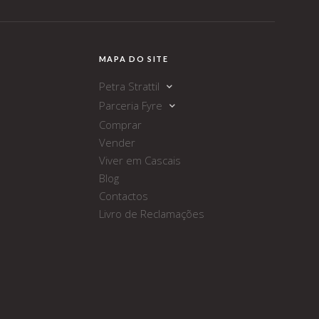
MAPA DO SITE
Petra Strattil
Parceria Fyre
Apoio Especializado
Marketing e Divulgação
Comprar
Porquê a Fyre?
Gestão de Imóveis
Vender
O flow da fyre
Investimento Imobiliário
Viver em Cascais
Fyre é...
Alojamento Local
Blog
Marta&Leo
Contactos
Livro de Reclamações