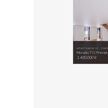
APARTAMENTO . COM
Moradia T3 | Príncipe
1.400.000 €