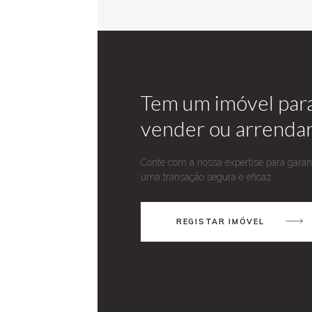
Tem um imóvel par
vender ou arrenda
Conte com a nossa expertise para garant
uma transação segura e eficaz.
REGISTAR IMÓVEL