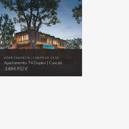
APARTAMENTO . COMPRAR CASA
Apartamento T4 Duplex | Cascais
3.884.952 €