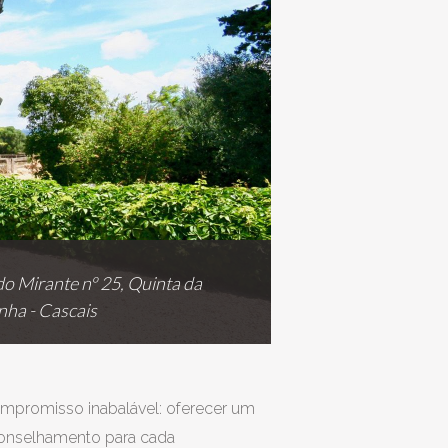
o Mirante nº 25, Quinta da
nha - Cascais
ompromisso inabalável: oferecer um
aconselhamento para cada