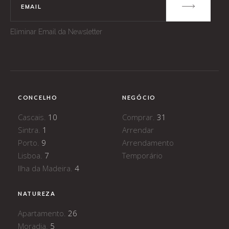
Eliminar Email da Newsletter
CONCELHO
NEGÓCIO
Cascais.
10
Comprar.
31
Sintra.
1
Arrendar
Porto.
9
Arrendamento
Lisboa.
7
Temporário
Ilha da Madeira.
4
NATUREZA
Apartamento.
26
Moradia.
5