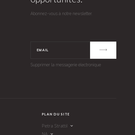
Abonnez-vous à notre newsletter.
Supprimer la messagerie électronique
PLAN DU SITE
Petra Strattil
NA
médiation immobilière